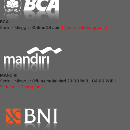
BCA
Senin - Minggu :
Online 24 Jam
( Terkecuali Gangguan )
MANDIRI
Senin - Minggu :
Offline mulai dari 23:00 WIB - 04:00 WIB
(
Terkecuali Gangguan )