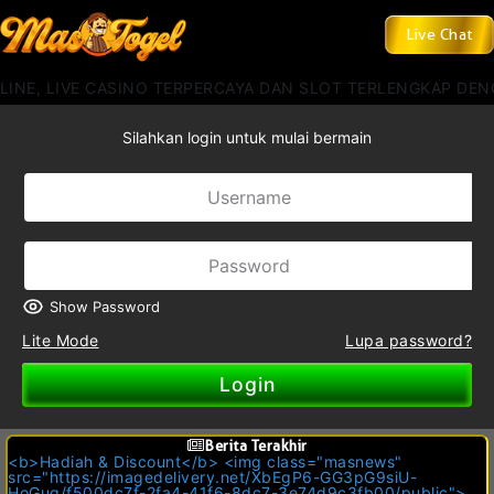
Live Chat
INE, LIVE CASINO TERPERCAYA DAN SLOT TERLENGKAP DEN
Silahkan login untuk mulai bermain
Show Password
Lite Mode
Lupa password?
Login
Berita Terakhir
<b>Hadiah & Discount</b> <img class="masnews"
src="https://imagedelivery.net/XbEgP6-GG3pG9siU-
HoGug/f500dc7f-2fa4-41f6-8dc7-3e74d9c3fb00/public">