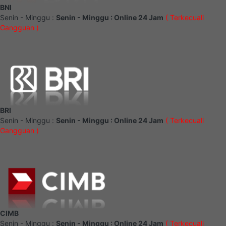
BNI
Senin - Minggu :
Senin - Minggu : Online 24 Jam
( Terkecuali
Gangguan )
BRI
Senin - Minggu :
Senin - Minggu : Online 24 Jam
( Terkecuali
Gangguan )
CIMB
Senin - Minggu :
Senin - Minggu : Online 24 Jam
( Terkecuali