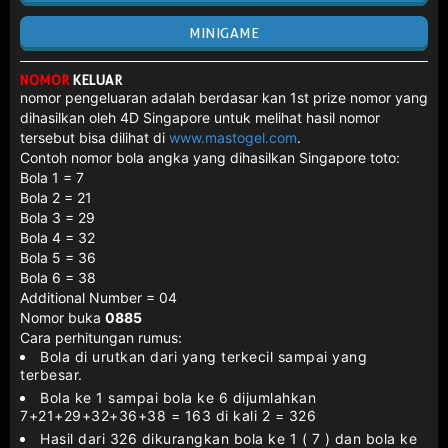
MINIGAME
NOMOR
KELUAR
nomor pengeluaran adalah berdasar kan 1st prize nomor yang
dihasilkan oleh 4D Singapore untuk melihat hasil nomor
tersebut bisa dilihat di
www.mastogel.com
.
Contoh nomor bola angka yang dihasilkan Singapore toto:
Bola 1 = 7
Bola 2 = 21
Bola 3 = 29
Bola 4 = 32
Bola 5 = 36
Bola 6 = 38
Additional Number = 04
Nomor buka
0885
Cara perhitungan rumus:
Bola di urutkan dari yang terkecil sampai yang
terbesar.
Bola ke 1 sampai bola ke 6 dijumlahkan
7+21+29+32+36+38 = 163 di kali 2 = 326
Hasil dari 326 dikurangkan bola ke 1 ( 7 ) dan bola ke